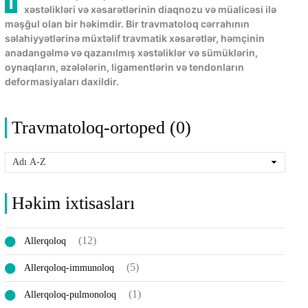
Travmatoloq-ortoped, əzələ-skelet sisteminin
xəstəlikləri və xəsarətlərinin diaqnozu və müalicəsi ilə
məşğul olan bir həkimdir. Bir travmatoloq cərrahının
səlahiyyətlərinə müxtəlif travmatik xəsarətlər, həmçinin
anadangəlmə və qazanılmış xəstəliklər və sümüklərin,
oynaqların, əzələlərin, ligamentlərin və tendonların
deformasiyaları daxildir.
Travmatoloq-ortoped (0)
Həkim ixtisasları
(12)
Allerqoloq
(5)
Allerqoloq-immunoloq
(1)
Allerqoloq-pulmonoloq