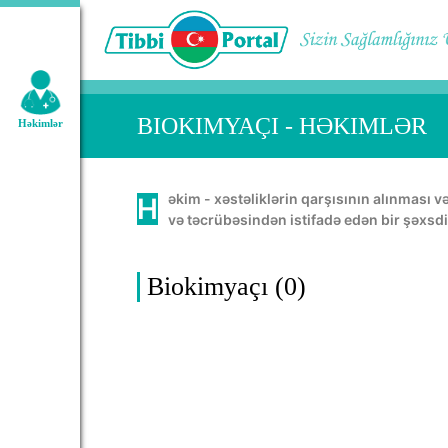
Geniş axtarış:
BIOKIMYAÇI - HƏKIMLƏR
Həkimlər
Həkim - xəstəliklərin qarşısının alınması və müalicəsində, insan orqanının normal həyatını təmin etməkdə öz bacarığını, bilik
və təcrübəsindən istifadə edən bir şəxsdi
Biokimyaçı (0)