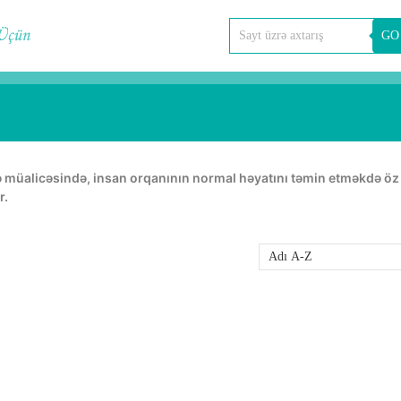
GO
r.