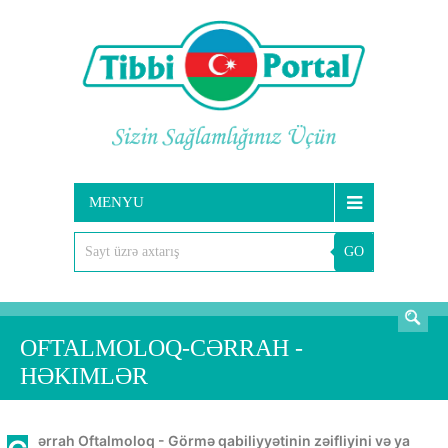
MENYU
GO
AXTARIŞ
OFTALMOLOQ-CƏRRAH -
HƏKIMLƏR