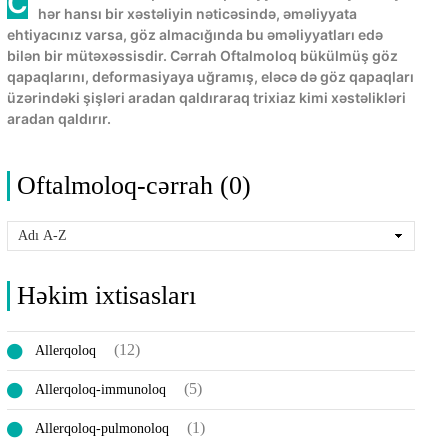
Cərrah Oftalmoloq - Görmə qabiliyyətinin zəifliyini və ya
hər hansı bir xəstəliyin nəticəsində, əməliyyata
ehtiyacınız varsa, göz almacığında bu əməliyyatları edə
bilən bir mütəxəssisdir. Cərrah Oftalmoloq bükülmüş göz
qapaqlarını, deformasiyaya uğramış, eləcə də göz qapaqları
üzərindəki şişləri aradan qaldıraraq trixiaz kimi xəstəlikləri
aradan qaldırır.
Oftalmoloq-cərrah (0)
Həkim ixtisasları
(12)
Allerqoloq
(5)
Allerqoloq-immunoloq
(1)
Allerqoloq-pulmonoloq