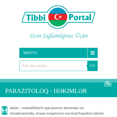
MENYU
GO
AXTARIŞ
PARAZITOLOQ - HƏKIMLƏR
Həkim - xəstəliklərin qarşısının alınması və
müalicəsində, insan orqanının normal həyatını təmin