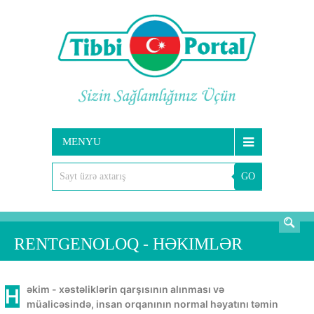
MENYU
GO
AXTARIŞ
RENTGENOLOQ - HƏKIMLƏR
Həkim - xəstəliklərin qarşısının alınması və
müalicəsində, insan orqanının normal həyatını təmin