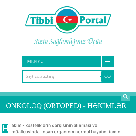
MENYU
GO
AXTARIŞ
ONKOLOQ (ORTOPED) - HƏKIMLƏR
Həkim - xəstəliklərin qarşısının alınması və
müalicəsində, insan orqanının normal həyatını təmin