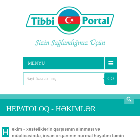
MENYU
GO
AXTARIŞ
HEPATOLOQ - HƏKIMLƏR
Həkim - xəstəliklərin qarşısının alınması və
müalicəsində, insan orqanının normal həyatını təmin