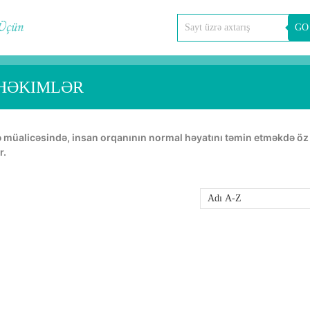
GO
 HƏKIMLƏR
r.