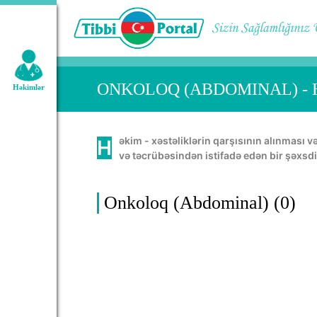
Geniş axtarış:
ONKOLOQ (ABDOMINAL) -
Həkimlər
Həkim - xəstəliklərin qarşısının alınması və müalicəsində, insan orqanının normal həyatını təmin etməkdə öz bacarığını, bilik
və təcrübəsindən istifadə edən bir şəxsdi
Onkoloq (Abdominal) (0)