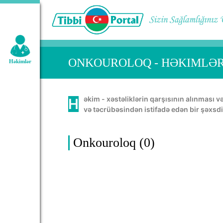
Geniş axtarış:
ONKOUROLOQ - HƏKIMLƏ
Həkimlər
Həkim - xəstəliklərin qarşısının alınması və müalicəsində, insan orqanının normal həyatını təmin etməkdə öz bacarığını, bilik
və təcrübəsindən istifadə edən bir şəxsdi
Onkouroloq (0)