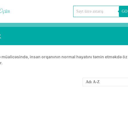
GO
R
r.