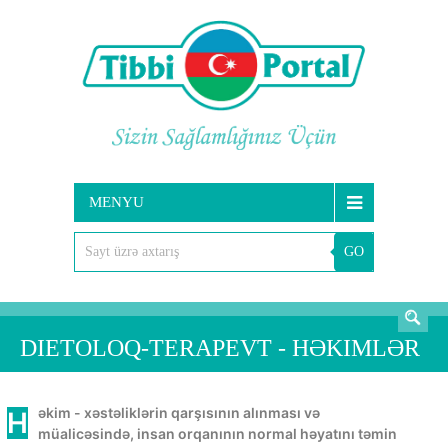
MENYU
GO
AXTARIŞ
DIETOLOQ-TERAPEVT - HƏKIMLƏR
Həkim - xəstəliklərin qarşısının alınması və
müalicəsində, insan orqanının normal həyatını təmin