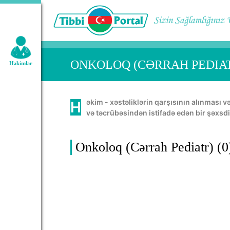
Geniş axtarış:
ONKOLOQ (CƏRRAH PEDIAT
Həkimlər
Həkim - xəstəliklərin qarşısının alınması və müalicəsində, insan orqanının normal həyatını təmin etməkdə öz bacarığını, bilik
və təcrübəsindən istifadə edən bir şəxsdi
Onkoloq (Cərrah Pediatr) (0