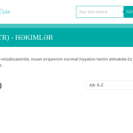
GO
R) - HƏKIMLƏR
r.
)