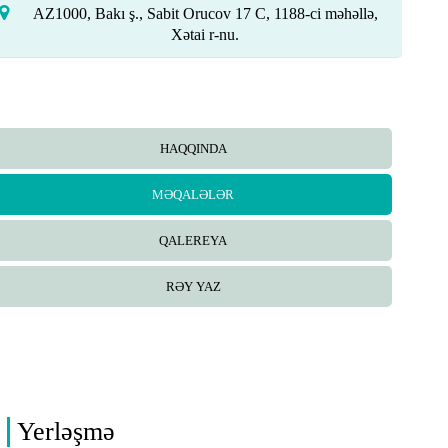
AZ1000, Bakı ş., Sabit Orucov 17 C, 1188-ci məhəllə,
Xətai r-nu.
HAQQINDA
MƏQALƏLƏR
QALEREYA
RƏY YAZ
Yerləşmə