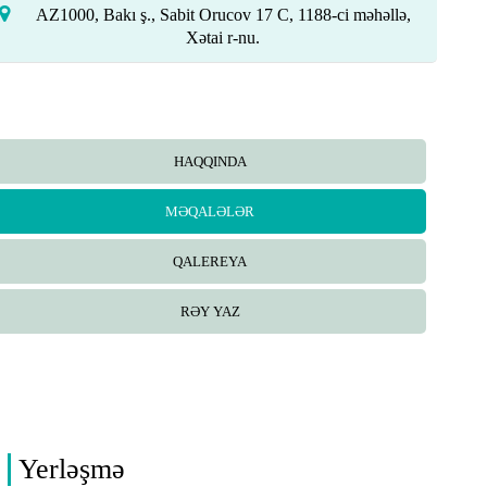
AZ1000, Bakı ş., Sabit Orucov 17 C, 1188-ci məhəllə,
Xətai r-nu.
HAQQINDA
MƏQALƏLƏR
QALEREYA
RƏY YAZ
Yerləşmə