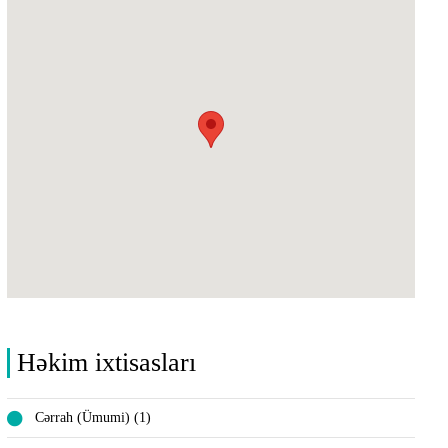
Həkim ixtisasları
Cərrah (Ümumi) (1)