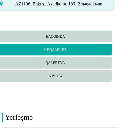
AZ1106, Bakı ş., Azadlıq pr. 189, Binəqədi r-nu
HAQQINDA
MƏQALƏLƏR
QALEREYA
RƏY YAZ
Yerləşmə