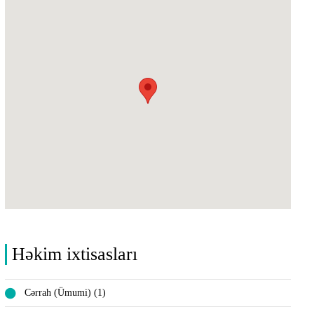
Həkim ixtisasları
Cərrah (Ümumi) (1)