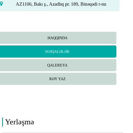
AZ1106, Bakı ş., Azadlıq pr. 189, Binəqədi r-nu
HAQQINDA
MƏQALƏLƏR
QALEREYA
RƏY YAZ
Yerləşmə