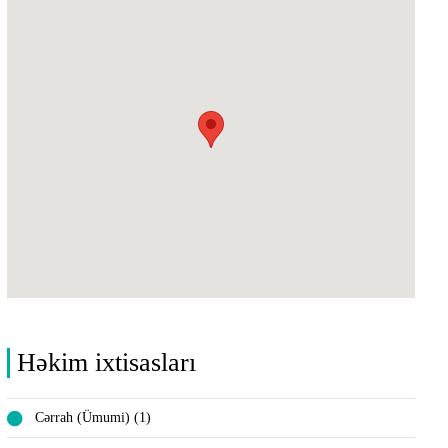
Həkim ixtisasları
Cərrah (Ümumi) (1)