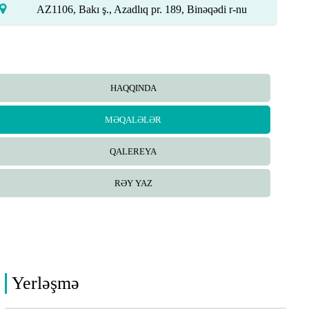
AZ1106, Bakı ş., Azadlıq pr. 189, Binəqədi r-nu
HAQQINDA
MƏQALƏLƏR
QALEREYA
RƏY YAZ
Yerləşmə