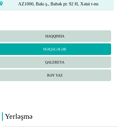
AZ1000, Bakı ş., Babək pr. 92 H, Xətai r-nu
HAQQINDA
MƏQALƏLƏR
QALEREYA
RƏY YAZ
Yerləşmə