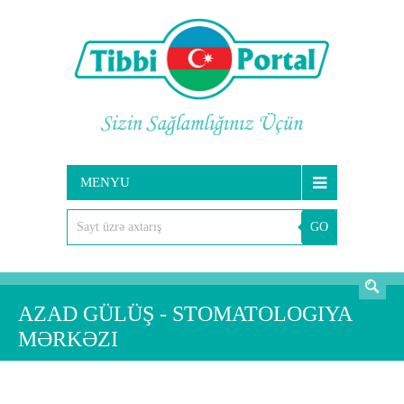
MENYU
GO
AXTARIŞ
AZAD GÜLÜŞ - STOMATOLOGIYA
MƏRKƏZI