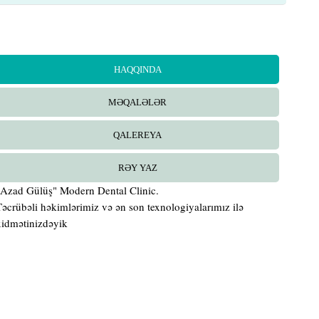
HAQQINDA
MƏQALƏLƏR
QALEREYA
RƏY YAZ
"Azad Gülüş" Modern Dental Clinic.
Təcrübəli həkimlərimiz və ən son texnologiyalarımız ilə
xidmətinizdəyik