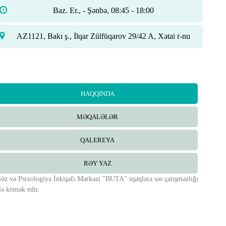
Baz. Er., - Şənbə, 08:45 - 18:00
AZ1121, Bakı ş., İlqar Zülfüqarov 29/42 A, Xətai r-nu
HAQQINDA
MƏQALƏLƏR
QALEREYA
RƏY YAZ
öz və Psixologiya İnkişafı Mərkəzi "BUTA" uşaqlara səs çatışmazlığı
lə kömək edir.