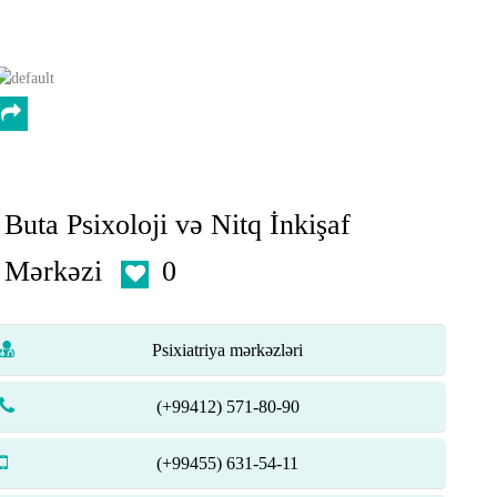
Buta Psixoloji və Nitq İnkişaf
Mərkəzi
0
Psixiatriya mərkəzləri
(+99412) 571-80-90
(+99455) 631-54-11