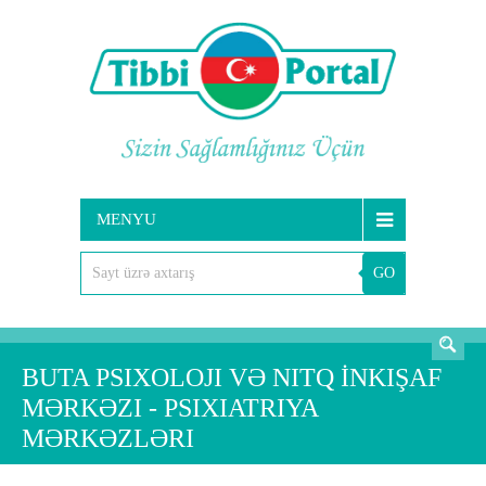
MENYU
GO
AXTARIŞ
BUTA PSIXOLOJI VƏ NITQ İNKIŞAF
MƏRKƏZI - PSIXIATRIYA
MƏRKƏZLƏRI