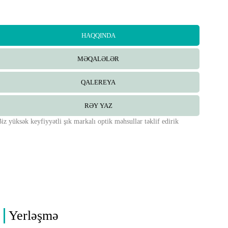
HAQQINDA
MƏQALƏLƏR
QALEREYA
RƏY YAZ
iz yüksək keyfiyyətli şık markalı optik məhsullar təklif edirik
Yerləşmə