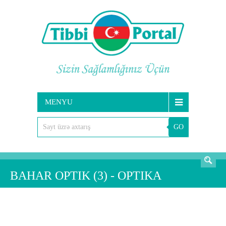
MENYU
GO
AXTARIŞ
BAHAR OPTIK (3) - OPTIKA