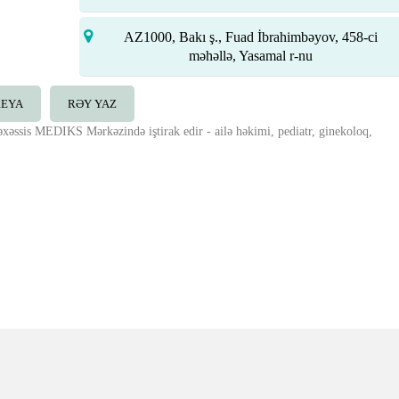
AZ1000, Bakı ş., Fuad İbrahimbəyov, 458-ci
məhəllə, Yasamal r-nu
REYA
RƏY YAZ
xəssis MEDIKS Mərkəzində iştirak edir - ailə həkimi, pediatr, ginekoloq,