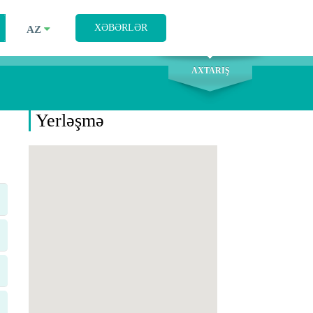
AXTARIŞ
XƏBƏRLƏR
AZ
AXTARIŞ
Yerləşmə