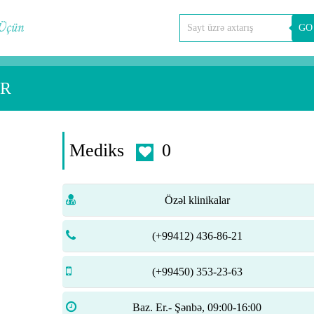
GO
AR
Mediks
0
Özəl klinikalar
(+99412) 436-86-21
(+99450) 353-23-63
Baz. Er.- Şənbə, 09:00-16:00