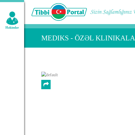
Geniş axtarış:
Həkimlər
MEDIKS - ÖZƏL KLINIKAL