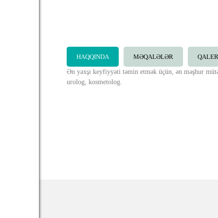
HAQQINDA
MƏQALƏLƏR
QALE
Ən yaxşı keyfiyyəti təmin etmək üçün, ən məşhur mütə
urolog, kosmetolog.