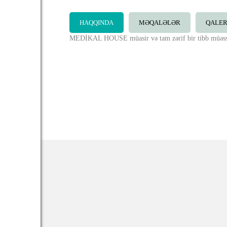
HAQQINDA
MƏQALƏLƏR
QALE
MEDİKAL HOUSE müasir və tam zərif bir tibb müəssi