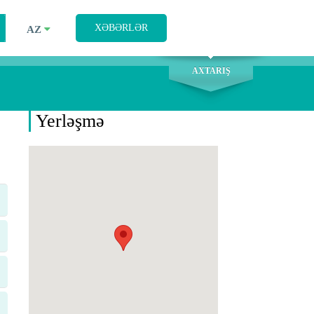
AXTARIŞ
XƏBƏRLƏR
AZ
AXTARIŞ
Yerləşmə