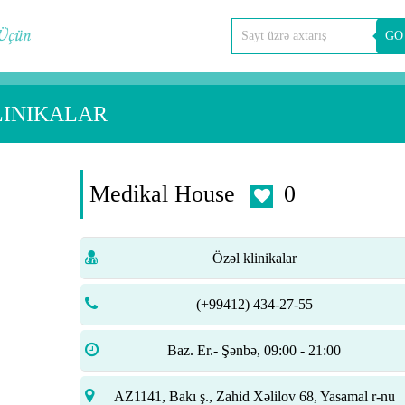
GO
LINIKALAR
Medikal House
0
Özəl klinikalar
(+99412) 434-27-55
Baz. Er.- Şənbə, 09:00 - 21:00
AZ1141, Bakı ş., Zahid Xəlilov 68, Yasamal r-nu