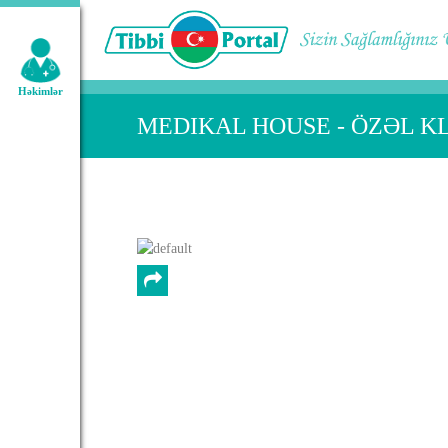
Geniş axtarış:
Həkimlər
MEDIKAL HOUSE - ÖZƏL K