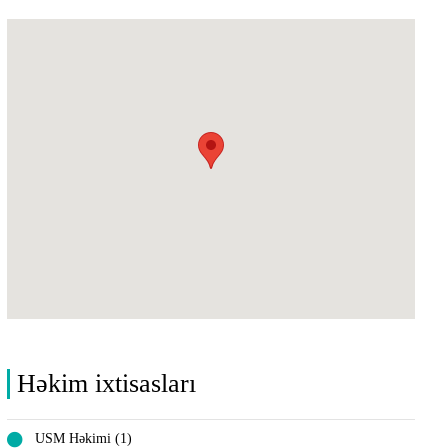
Həkim ixtisasları
USM Həkimi (1)