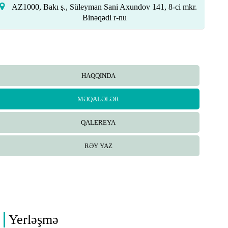
АZ1000, Bakı ş., Süleyman Sani Axundov 141, 8-ci mkr.
Binəqədi r-nu
HAQQINDA
MƏQALƏLƏR
QALEREYA
RƏY YAZ
Yerləşmə