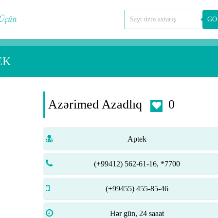
GO
EK
Azərimed Azadlıq
0
Aptek
(+99412) 562-61-16, *7700
(+99455) 455-85-46
Hər gün, 24 saaat