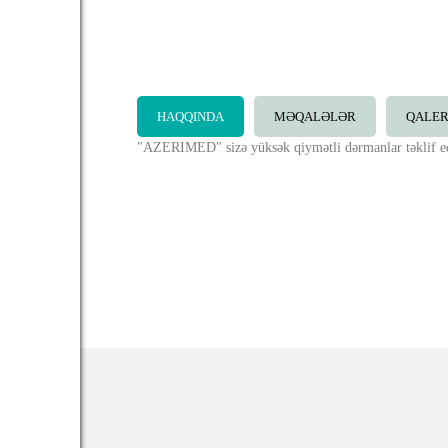
HAQQINDA
MƏQALƏLƏR
QALE
"AZERIMED" sizə yüksək qiymətli dərmanlar təklif ed