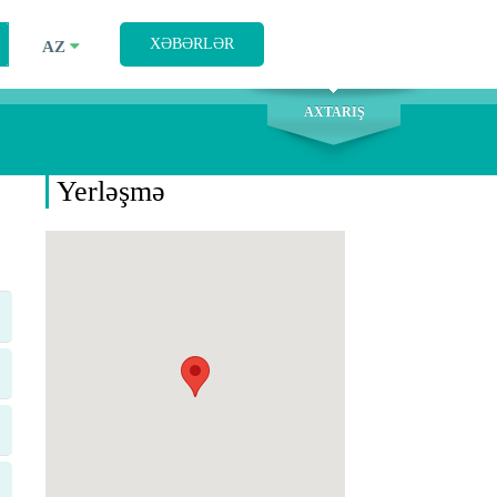
AXTARIŞ
XƏBƏRLƏR
AZ
AXTARIŞ
Yerləşmə