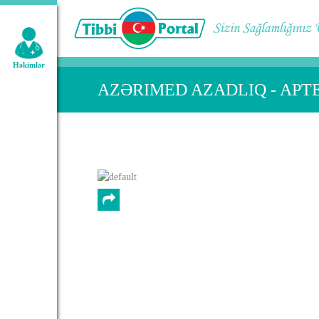
Geniş axtarış:
Həkimlər
AZƏRIMED AZADLIQ - APT