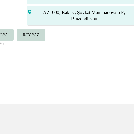
AZ1000, Bakı ş., Şövkət Məmmədova 6 E,
Binəqədi r-nu
REYA
RƏY YAZ
ir.