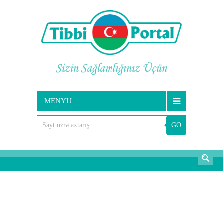
MENYU
GO
AXTARIŞ