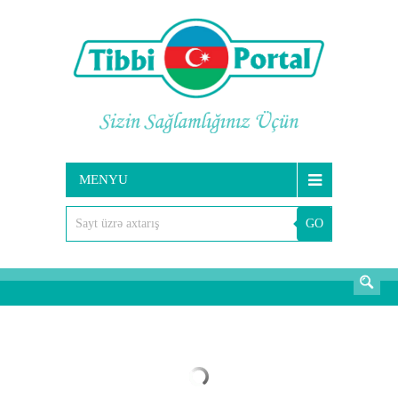
MENYU
GO
AXTARIŞ