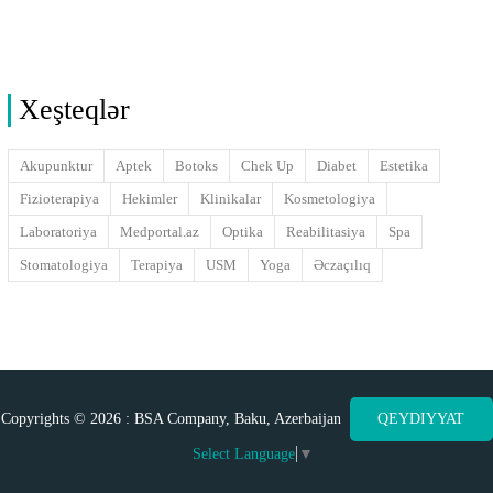
Xeşteqlər
Akupunktur
Aptek
Botoks
Chek Up
Diabet
Estetika
Fizioterapiya
Hekimler
Klinikalar
Kosmetologiya
Laboratoriya
Medportal.az
Optika
Reabilitasiya
Spa
Stomatologiya
Terapiya
USM
Yoga
Əczaçılıq
Copyrights © 2026 : BSA Company, Baku, Azerbaijan
QEYDIYYAT
Select Language
▼