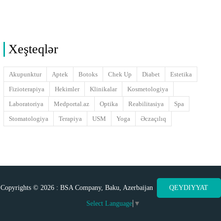
Xeşteqlər
Akupunktur
Aptek
Botoks
Chek Up
Diabet
Estetika
Fizioterapiya
Hekimler
Klinikalar
Kosmetologiya
Laboratoriya
Medportal.az
Optika
Reabilitasiya
Spa
Stomatologiya
Terapiya
USM
Yoga
Əczaçılıq
Copyrights © 2026 : BSA Company, Baku, Azerbaijan
QEYDIYYAT
Select Language
▼