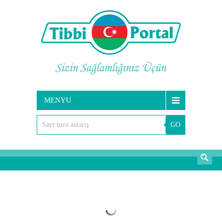
MENYU
GO
AXTARIŞ