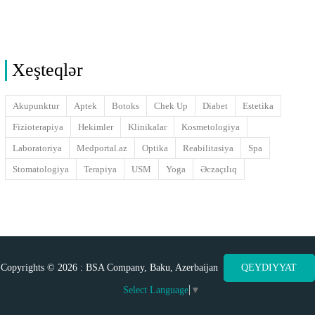
Xeşteqlər
Akupunktur
Aptek
Botoks
Chek Up
Diabet
Estetika
Fizioterapiya
Hekimler
Klinikalar
Kosmetologiya
Laboratoriya
Medportal.az
Optika
Reabilitasiya
Spa
Stomatologiya
Terapiya
USM
Yoga
Əczaçılıq
Copyrights © 2026 : BSA Company, Baku, Azerbaijan
QEYDIYYAT
Select Language
▼