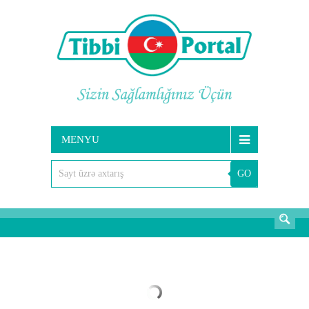
MENYU
GO
AXTARIŞ