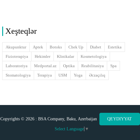
Xeşteqlər
Akupunktur
Aptek
Botoks
Chek Up
Diabet
Estetika
Fizioterapiya
Hekimler
Klinikalar
Kosmetologiya
Laboratoriya
Medportal.az
Optika
Reabilitasiya
Spa
Stomatologiya
Terapiya
USM
Yoga
Əczaçılıq
Copyrights © 2026 : BSA Company, Baku, Azerbaijan
QEYDIYYAT
Select Language
▼