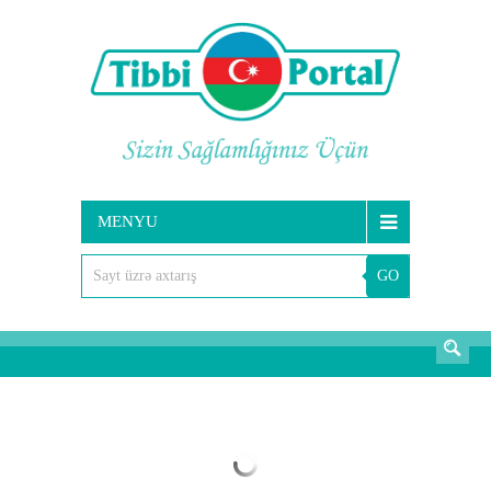
MENYU
GO
AXTARIŞ