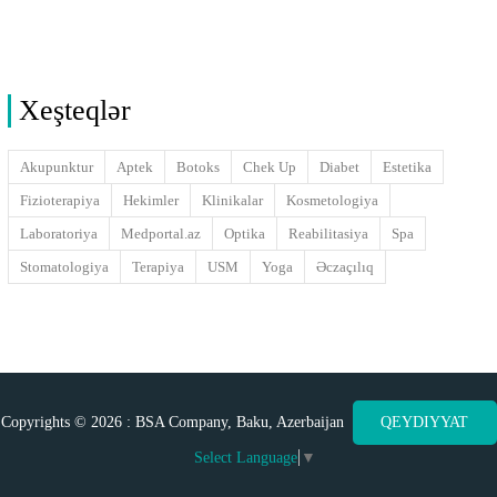
Xeşteqlər
Akupunktur
Aptek
Botoks
Chek Up
Diabet
Estetika
Fizioterapiya
Hekimler
Klinikalar
Kosmetologiya
Laboratoriya
Medportal.az
Optika
Reabilitasiya
Spa
Stomatologiya
Terapiya
USM
Yoga
Əczaçılıq
Copyrights © 2026 : BSA Company, Baku, Azerbaijan
QEYDIYYAT
Select Language
▼