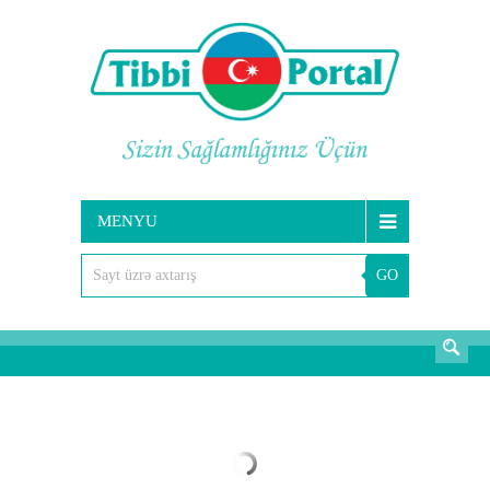
MENYU
GO
AXTARIŞ