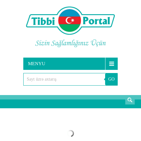
MENYU
GO
AXTARIŞ