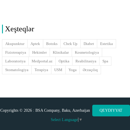
Xeşteqlər
Akupunktur
Aptek
Botoks
Chek Up
Diabet
Estetika
Fizioterapiya
Hekimler
Klinikalar
Kosmetologiya
Laboratoriya
Medportal.az
Optika
Reabilitasiya
Spa
Stomatologiya
Terapiya
USM
Yoga
Əczaçılıq
Copyrights © 2026 : BSA Company, Baku, Azerbaijan
QEYDIYYAT
Select Language
▼