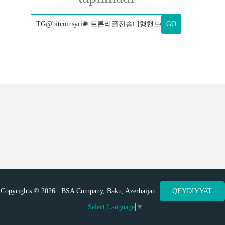
GO
Copyrights © 2026 : BSA Company, Baku, Azerbaijan
QEYDIYYAT
Select Language
▼