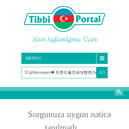
MENYU
GO
AXTARIŞ
Sorgunuza uygun nəticə
tapılmadı