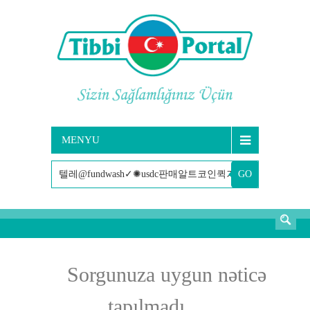
MENYU
GO
AXTARIŞ
Sorgunuza uygun nəticə
tapılmadı