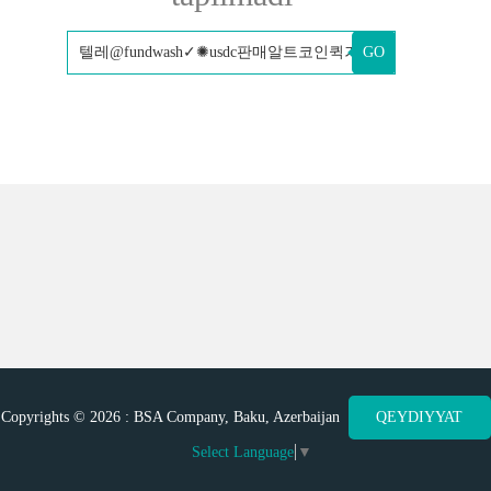
GO
Copyrights © 2026 : BSA Company, Baku, Azerbaijan
QEYDIYYAT
Select Language
▼