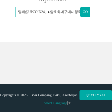
GO
Copyrights © 2026 : BSA Company, Baku, Azerbaijan
QEYDIYYAT
Select Language
▼