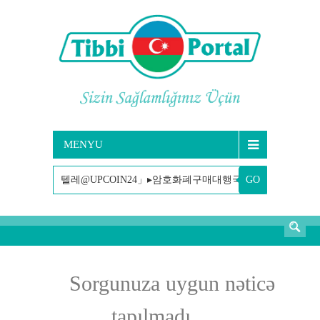
MENYU
GO
AXTARIŞ
Sorgunuza uygun nəticə
tapılmadı