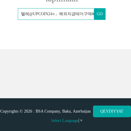
GO
Copyrights © 2026 : BSA Company, Baku, Azerbaijan
QEYDIYYAT
Select Language
▼