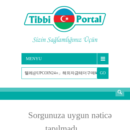
MENYU
GO
AXTARIŞ
Sorgunuza uygun nəticə
tapılmadı