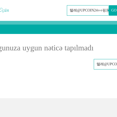
GO
gunuza uygun nəticə tapılmadı