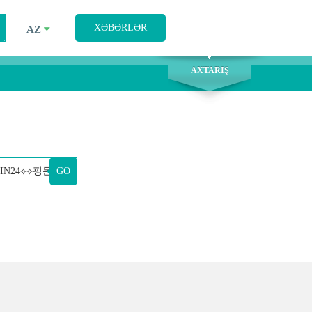
AXTARIŞ
XƏBƏRLƏR
AZ
AXTARIŞ
GO