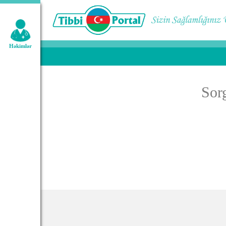
Geniş axtarış:
Həkimlər
Sor