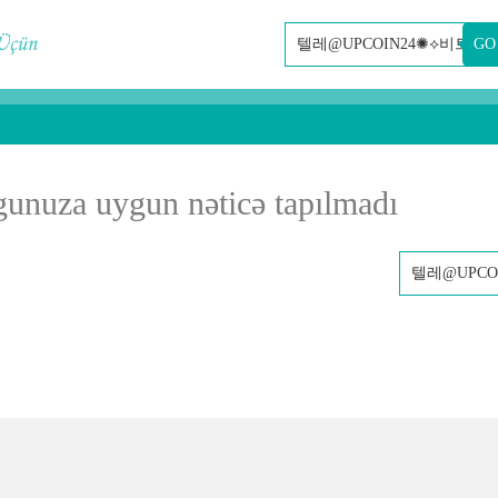
GO
gunuza uygun nəticə tapılmadı