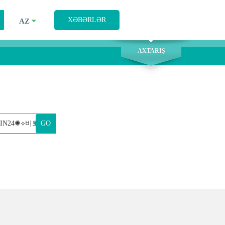
AXTARIŞ
XƏBƏRLƏR
AZ
AXTARIŞ
GO