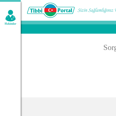
Geniş axtarış:
Həkimlər
Sor