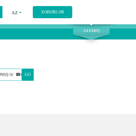
AXTARIŞ
XƏBƏRLƏR
AZ
AXTARIŞ
GO