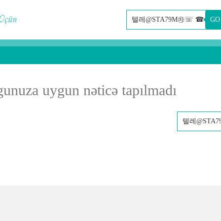
GO
gunuza uygun nəticə tapılmadı