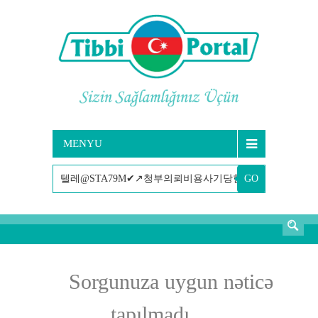
MENYU
GO
AXTARIŞ
Sorgunuza uygun nəticə
tapılmadı