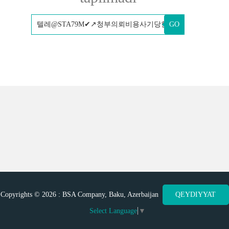
GO
Copyrights © 2026 : BSA Company, Baku, Azerbaijan
QEYDIYYAT
Select Language
▼