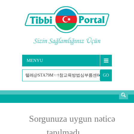
MENYU
GO
AXTARIŞ
Sorgunuza uygun nəticə
tapılmadı