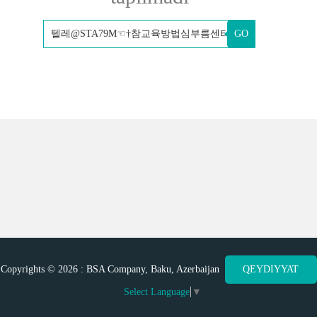
GO
Copyrights © 2026 : BSA Company, Baku, Azerbaijan
QEYDIYYAT
Select Language
▼