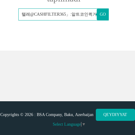
GO
Copyrights © 2026 : BSA Company, Baku, Azerbaijan
QEYDIYYAT
Select Language
▼