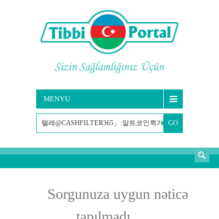
MENYU
GO
AXTARIŞ
Sorgunuza uygun nəticə
tapılmadı