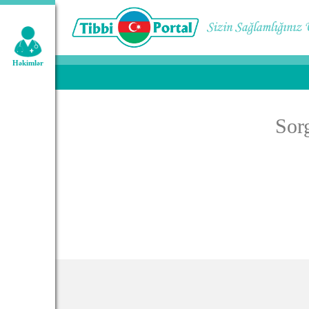
Geniş axtarış:
Həkimlər
Sor