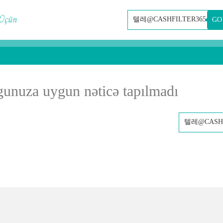
GO
gunuza uygun nəticə tapılmadı