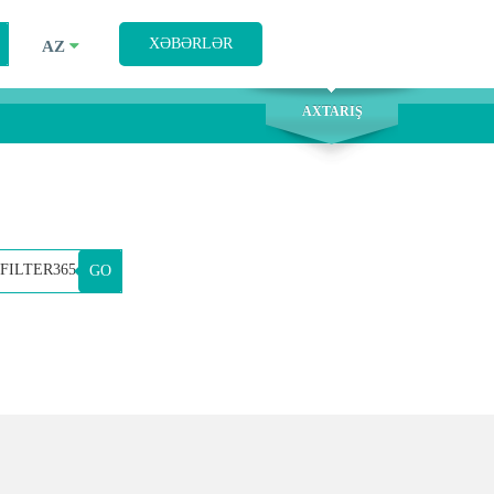
AXTARIŞ
XƏBƏRLƏR
AZ
AXTARIŞ
GO