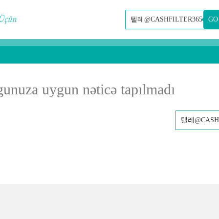
GO
gunuza uygun nəticə tapılmadı