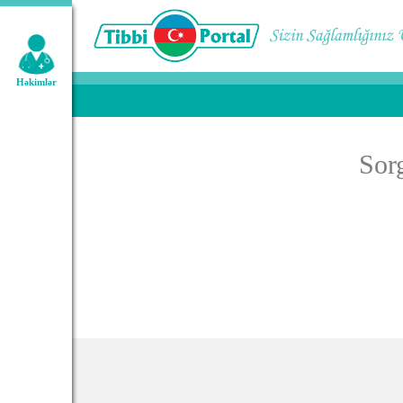
Geniş axtarış:
Həkimlər
Sor