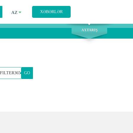
AXTARIŞ
XƏBƏRLƏR
AZ
AXTARIŞ
GO