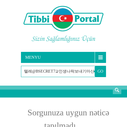
MENYU
GO
AXTARIŞ
Sorgunuza uygun nəticə
tapılmadı