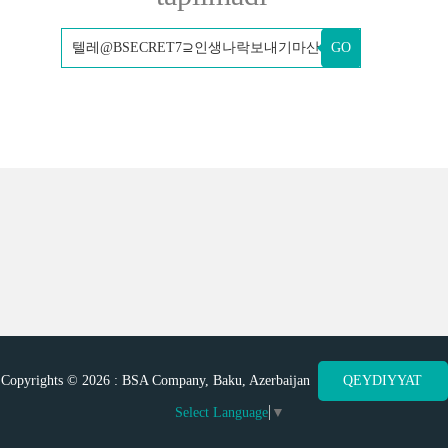
GO
Copyrights © 2026 : BSA Company, Baku, Azerbaijan
QEYDIYYAT
Select Language
▼